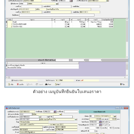
ตัวอย่าง เมนูบันทึกยืนยันใบเสนอราคา